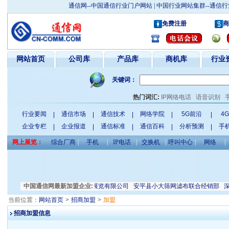
通信网--中国通信行业门户网站 | 中国行业网站集群--通
免费注册
商
网站首页
公司库
产品库
商机库
行业
关键词：
热门词汇:
IP网络电话
语音识别
行业要闻
通信市场
通信技术
网络学院
5G前沿
4
|
|
|
|
|
企业专栏
企业报道
通信标准
通信百科
分析预测
手
|
|
|
|
|
网上展览：
综合厂商
|
手机
|
IP电话
|
交换机
|
呼叫中心
|
网络
|
恒电力电气有限公司
中国通信网最新加盟企业:
天津振威展览有限公司
安平县小大筛网滤布联合经销部
深圳
当前位置：
网站首页
>
招商加盟
>
加盟
招商加盟信息