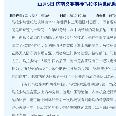
11月5日 济南义赛期待马拉多纳世纪助
相关产品：
马拉多纳世纪助攻
时间：
2010-10-30
点击量：
1670
马拉多纳世纪助攻缘由1990年世界杯上阿根廷对巴西，6万名观
同见证奇迹的一瞬间。在第81分钟，在中场带球的马拉多纳，迎
攻，但马拉多纳以他的聪明机智和灵巧的技术，先在中圈变线晃
躲过了邓加的铲抢，又利用假动作突破了迎上来的罗查，马拉多
左路无人防守的卡尼吉亚，后者绕过门将塔法雷尔轻松破门。马
去了。马拉多纳一人吸引四名后卫，为卡尼吉亚送出了一记决定
称为是“五秒钟的天才”，这个助攻也被称为是20世纪最美妙的助
世纪助攻”。他成功的为阿根廷争取了一分并送宿敌巴西队回老家
传奇的马拉多纳即将来中国，马拉多纳温暖中国行第一场义
马拉多纳宣言至少上场20分钟。这是中国球迷第一次有机会近距
纳的比赛，也可能中国球迷最后一次现场观看到老马的精彩表演
能否再现当年世纪助攻的英姿，带给中国球迷惊喜，11月5日济
宣传官网： http://winred.gica.cc