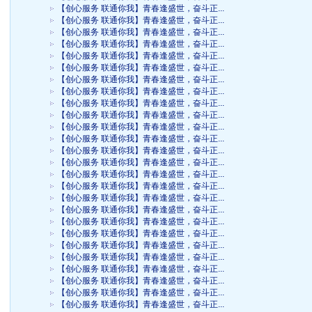
【创心服务 联通你我】青春逢盛世，奋斗正...
【创心服务 联通你我】青春逢盛世，奋斗正...
【创心服务 联通你我】青春逢盛世，奋斗正...
【创心服务 联通你我】青春逢盛世，奋斗正...
【创心服务 联通你我】青春逢盛世，奋斗正...
【创心服务 联通你我】青春逢盛世，奋斗正...
【创心服务 联通你我】青春逢盛世，奋斗正...
【创心服务 联通你我】青春逢盛世，奋斗正...
【创心服务 联通你我】青春逢盛世，奋斗正...
【创心服务 联通你我】青春逢盛世，奋斗正...
【创心服务 联通你我】青春逢盛世，奋斗正...
【创心服务 联通你我】青春逢盛世，奋斗正...
【创心服务 联通你我】青春逢盛世，奋斗正...
【创心服务 联通你我】青春逢盛世，奋斗正...
【创心服务 联通你我】青春逢盛世，奋斗正...
【创心服务 联通你我】青春逢盛世，奋斗正...
【创心服务 联通你我】青春逢盛世，奋斗正...
【创心服务 联通你我】青春逢盛世，奋斗正...
【创心服务 联通你我】青春逢盛世，奋斗正...
【创心服务 联通你我】青春逢盛世，奋斗正...
【创心服务 联通你我】青春逢盛世，奋斗正...
【创心服务 联通你我】青春逢盛世，奋斗正...
【创心服务 联通你我】青春逢盛世，奋斗正...
【创心服务 联通你我】青春逢盛世，奋斗正...
【创心服务 联通你我】青春逢盛世，奋斗正...
【创心服务 联通你我】青春逢盛世，奋斗正...