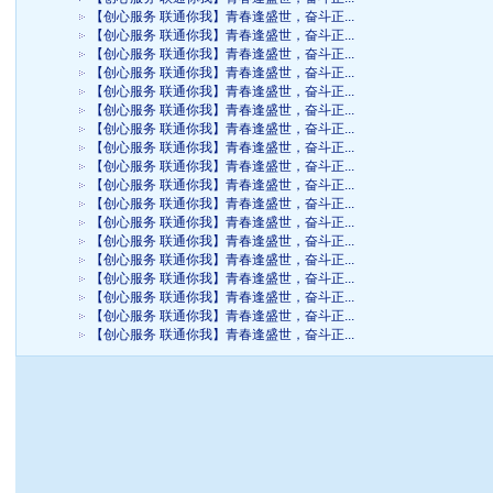
【创心服务 联通你我】青春逢盛世，奋斗正...
【创心服务 联通你我】青春逢盛世，奋斗正...
【创心服务 联通你我】青春逢盛世，奋斗正...
【创心服务 联通你我】青春逢盛世，奋斗正...
【创心服务 联通你我】青春逢盛世，奋斗正...
【创心服务 联通你我】青春逢盛世，奋斗正...
【创心服务 联通你我】青春逢盛世，奋斗正...
【创心服务 联通你我】青春逢盛世，奋斗正...
【创心服务 联通你我】青春逢盛世，奋斗正...
【创心服务 联通你我】青春逢盛世，奋斗正...
【创心服务 联通你我】青春逢盛世，奋斗正...
【创心服务 联通你我】青春逢盛世，奋斗正...
【创心服务 联通你我】青春逢盛世，奋斗正...
【创心服务 联通你我】青春逢盛世，奋斗正...
【创心服务 联通你我】青春逢盛世，奋斗正...
【创心服务 联通你我】青春逢盛世，奋斗正...
【创心服务 联通你我】青春逢盛世，奋斗正...
【创心服务 联通你我】青春逢盛世，奋斗正...