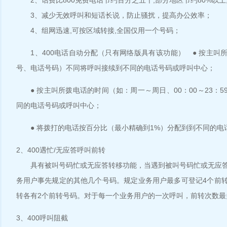
2、话费比800免费电话节约百分之五十,部分地区节约80%以上
3、减少无效呼叫和短话长说，防止骚扰，提高办公效率；
4、组网迅速,可按区域转接,全国仅用一个号码；
1、400电话自动分配（只有网络版具有该功能） ● 按主叫
号、电话号码）不同将呼叫接续到不同的电话号码或呼叫中心；
● 按主叫所拨电话的时间（如：周一～周日、00：00～23：5
同的电话号码或呼叫中心；
● 将拨打的电话按百分比（最小精确到1%）分配到到不同的电
2、400遇忙/无应答呼叫前转
具有被叫号码忙或无应答转移功能，当遇到被叫号码忙或无应答
务用户事先规定的其他几个号码。规定业务用户最多可登记4个前
转各有2个前转号码。对于每一个业务用户的一次呼叫，前转次数最
3、400呼叫阻截