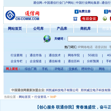
通信网--中国通信行业门户网站 | 中国行业网站集群--通
免费注册
商
网站首页
公司库
产品库
商机库
行业
关键词：
热门词汇:
IP网络电话
语音识别
行业要闻
通信市场
通信技术
网络学院
5G前沿
4
|
|
|
|
|
企业专栏
企业报道
通信标准
通信百科
分析预测
手
|
|
|
|
|
网上展览：
综合厂商
|
手机
|
IP电话
|
交换机
|
呼叫中心
|
网络
|
经销部
深圳星和电子有限公司
中国通信网最新加盟企业:
郑州凯诚科技电子有限公司
郑州威立电子科技有限
当前位置：
网站首页
>
行业资讯
>
VoIP
【创心服务 联通你我】青春逢盛世，奋斗