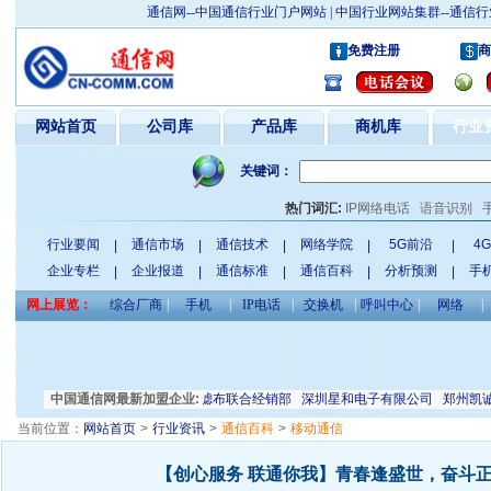
通信网--中国通信行业门户网站 | 中国行业网站集群--通
免费注册
商
网站首页
公司库
产品库
商机库
行业
关键词：
热门词汇:
IP网络电话
语音识别
行业要闻
通信市场
通信技术
网络学院
5G前沿
4
|
|
|
|
|
企业专栏
企业报道
通信标准
通信百科
分析预测
手
|
|
|
|
|
网上展览：
综合厂商
|
手机
|
IP电话
|
交换机
|
呼叫中心
|
网络
|
展览有限公司
中国通信网最新加盟企业:
安平县小大筛网滤布联合经销部
深圳星和电子有限公司
郑州凯诚科
当前位置：
网站首页
>
行业资讯
>
通信百科
>
移动通信
【创心服务 联通你我】青春逢盛世，奋斗