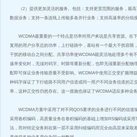
（2）提供更加灵活的服务。包括：支持更宽范围的服务，最高可支
数据业务；支持一条连线上传输多条并行业务；支持高速率的分组
WCDMA最重要的一个特点是功率对用户来说是共享资源。在下
复用的用户分享总的功率，上行链路中，基站有一个最大干扰容限
干扰的移动台之间分配。共享功率使WCDMA能灵活地处理多个有
速率变化时，无须对码字、时隙等重新分配，也即无须重新分配物
配即可保证业务传输质量不受影响。WCDMA中使用正交变扩频增益
种码字保证了下行链路不同用户信道或同一用户不同业务信道的正
率，这种正交性仍然存在。这一措施也保证了WCDMA适应多种业
WCDMA方案中采用了对不同QOS要求的业务进行不同的信道
采用卷积编码，高质量业务在卷积编码的基础上增加RS编码或采用Tur
法，而对特定业务则在第一层不采用纠错编码而完全由高层来采取