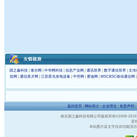
国之鑫科技
|
泰尔网
|
中华网科技
|
信息产业网
|
通讯世界
|
数字通信世界
|
文传
技网
|
通信英才网
|
江苏星光发电设备
|
中劳网
|
赛迪网
|
MSCBSC移动通信网
返回首页
|
网站简介
|
企业理念
|
免责声明
|
南京国之鑫科技有限公司版权所有©2008-2016 客户服
苏I
本站图片及文字仅供功能演示