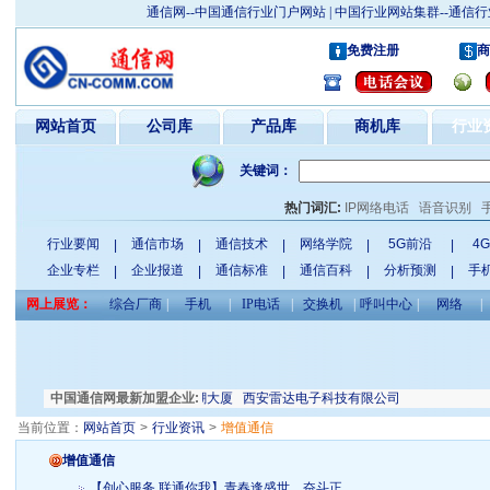
通信网--中国通信行业门户网站 | 中国行业网站集群--通
免费注册
商
网站首页
公司库
产品库
商机库
行业
关键词：
热门词汇:
IP网络电话
语音识别
行业要闻
通信市场
通信技术
网络学院
5G前沿
4
|
|
|
|
|
企业专栏
企业报道
通信标准
通信百科
分析预测
手
|
|
|
|
|
网上展览：
综合厂商
|
手机
|
IP电话
|
交换机
|
呼叫中心
|
网络
|
深圳市宝安区西乡银田工业区汇潮大厦
中国通信网最新加盟企业:
西安雷达电子科技有限公司
当前位置：
网站首页
>
行业资讯
>
增值通信
增值通信
【创心服务 联通你我】青春逢盛世，奋斗正...