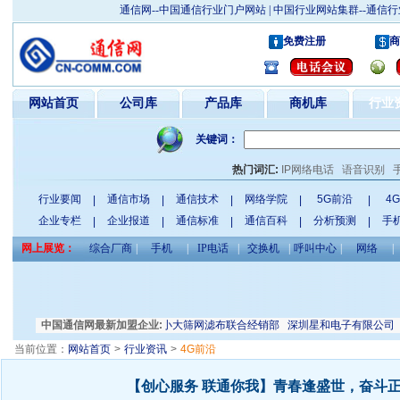
通信网--中国通信行业门户网站 | 中国行业网站集群--通
免费注册
商
网站首页
公司库
产品库
商机库
行业
关键词：
热门词汇:
IP网络电话
语音识别
行业要闻
通信市场
通信技术
网络学院
5G前沿
4
|
|
|
|
|
企业专栏
企业报道
通信标准
通信百科
分析预测
手
|
|
|
|
|
网上展览：
综合厂商
|
手机
|
IP电话
|
交换机
|
呼叫中心
|
网络
|
天津振威展览有限公司
中国通信网最新加盟企业:
安平县小大筛网滤布联合经销部
深圳星和电子有限公司
郑
当前位置：
网站首页
>
行业资讯
>
4G前沿
【创心服务 联通你我】青春逢盛世，奋斗