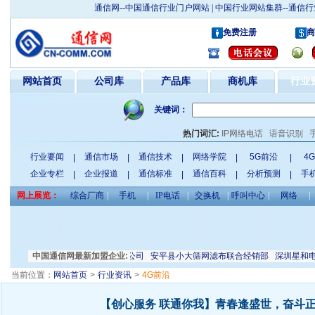
通信网--中国通信行业门户网站 | 中国行业网站集群--通
免费注册
商
网站首页
公司库
产品库
商机库
行业
关键词：
热门词汇:
IP网络电话
语音识别
行业要闻
通信市场
通信技术
网络学院
5G前沿
4
|
|
|
|
|
企业专栏
企业报道
通信标准
通信百科
分析预测
手
|
|
|
|
|
网上展览：
综合厂商
|
手机
|
IP电话
|
交换机
|
呼叫中心
|
网络
|
电气有限公司
中国通信网最新加盟企业:
天津振威展览有限公司
安平县小大筛网滤布联合经销部
深圳星和电子
当前位置：
网站首页
>
行业资讯
>
4G前沿
【创心服务 联通你我】青春逢盛世，奋斗