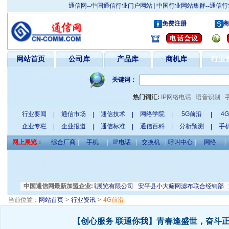
通信网--中国通信行业门户网站 | 中国行业网站集群--通
免费注册
商
网站首页
公司库
产品库
商机库
行业
关键词：
热门词汇:
IP网络电话
语音识别
行业要闻
通信市场
通信技术
网络学院
5G前沿
4
|
|
|
|
|
企业专栏
企业报道
通信标准
通信百科
分析预测
手
|
|
|
|
|
网上展览：
综合厂商
|
手机
|
IP电话
|
交换机
|
呼叫中心
|
网络
|
恒电力电气有限公司
中国通信网最新加盟企业:
天津振威展览有限公司
安平县小大筛网滤布联合经销部
深圳
当前位置：
网站首页
>
行业资讯
>
4G前沿
【创心服务 联通你我】青春逢盛世，奋斗